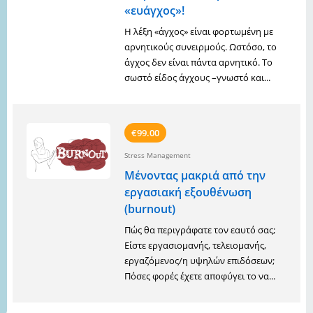
«ευάγχος»!
Η λέξη «άγχος» είναι φορτωμένη με
αρνητικούς συνειρμούς. Ωστόσο, το
άγχος δεν είναι πάντα αρνητικό. Το
σωστό είδος άγχους –γνωστό και...
€99.00
Stress Management
Μένοντας μακριά από την
εργασιακή εξουθένωση
(burnout)
Πώς θα περιγράφατε τον εαυτό σας;
Είστε εργασιομανής, τελειομανής,
εργαζόμενος/η υψηλών επιδόσεων;
Πόσες φορές έχετε αποφύγει το να...