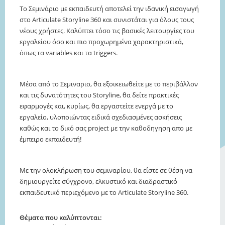
Το Σεμινάριο με εκπαιδευτή αποτελεί την ιδανική εισαγωγή
στο Articulate Storyline 360 και συνιστάται για όλους τους
νέους χρήστες. Καλύπτει τόσο τις βασικές λειτουργίες του
εργαλείου όσο και πιο προχωρημένα χαρακτηριστικά,
όπως τα variables και τα triggers.
Μέσα από το Σεμιναριο, θα εξοικειωθείτε με το περιβάλλον
και τις δυνατότητες του Storyline, θα δείτε πρακτικές
εφαρμογές και, κυρίως, θα εργαστείτε ενεργά με το
εργαλείο, υλοποιώντας ειδικά σχεδιασμένες ασκήσεις
καθώς και το δικό σας project με την καθοδηγηση απο με
έμπειρο εκπαιδευτή!
Με την ολοκλήρωση του σεμιναρίου, θα είστε σε θέση να
δημιουργείτε σύγχρονο, ελκυστικό και διαδραστικό
εκπαιδευτικό περιεχόμενο με το Articulate Storyline 360.
Θέματα που καλύπτονται: