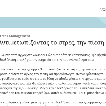
ΑΡΧΙ
tress Management
Αντιμετωπίζοντας το στρες, την πίεση
ιώθετε ποτέ άγχος στη δουλειά; Πώς αντιδράτε σε καταστάσεις υψηλής πίε
ξουθένωση απειλή για την ευημερία και την παραγωγικότητά σας;
ο εκπαιδευτικό πρόγραμμα "Αντιμετωπίζοντας το στρες, την πίεση και την
ροσδιορίσετε το άγχος, την πίεση και την εξάντληση, αναγνωρίζοντας το
μφανίζονται σε εσάς. Θα είστε σε θέση να αξιολογήσετε την εργασία και το
υκαιρίες για θεραπεία. Θα λάβετε επίσης πολύτιμες στρατηγικές για τη δια
ίεσης και της εξουθένωσης. Μέχρι την ολοκλήρωση του εκπαιδευτικού πρ
ατανόηση του πώς σας επηρεάζουν αυτές οι δυνάμεις - και τι μπορείτε να κ
 εκτιμώμενος χρόνος μελέτης για την ολοκλήρωση του προγράμματος είνα