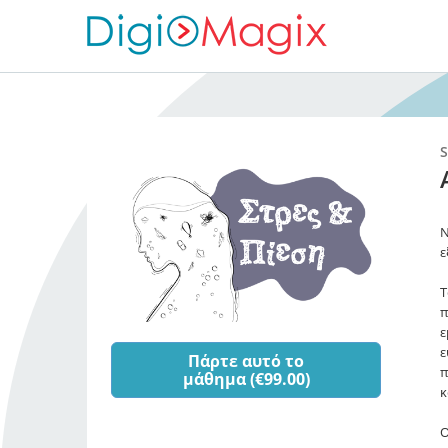
S
Ν
ε
Τ
π
ε
ε
Πάρτε αυτό το
π
μάθημα (€99.00)
κ
Ο