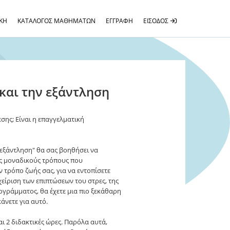
ΚΉ
ΚΑΤΆΛΟΓΟΣ ΜΑΘΗΜΆΤΩΝ
ΕΓΓΡΑΦΉ
ΕΊΣΟΔΟΣ
 και την εξάντληση
σης; Είναι η επαγγελματική
 εξάντληση" θα σας βοηθήσει να
υς μοναδικούς τρόπους που
ν τρόπο ζωής σας, για να εντοπίσετε
χείριση των επιπτώσεων του στρες, της
ογράμματος, θα έχετε μια πιο ξεκάθαρη
άνετε για αυτό.
ι 2 διδακτικές ώρες. Παρόλα αυτά,