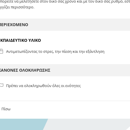
πορείτε να μελετήσετε στον δικό σας χρόνο και με τον δικό σας ρυθμό, εστ
γγίζει περισσότερο.
ΠΕΡΙΕΧΌΜΕΝΟ
ΕΚΠΑΙΔΕΥΤΙΚΟ ΥΛΙΚΟ
Αντιμετωπίζοντας το στρες, την πίεση και την εξάντληση
ΚΑΝΌΝΕΣ ΟΛΟΚΛΉΡΩΣΗΣ
Πρέπει να ολοκληρωθούν όλες οι ενότητες
Πίσω